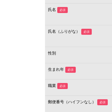
氏名
必須
氏名（ふりがな）
必須
性別
生まれ年
必須
職業
必須
郵便番号（ハイフンなし）
必須