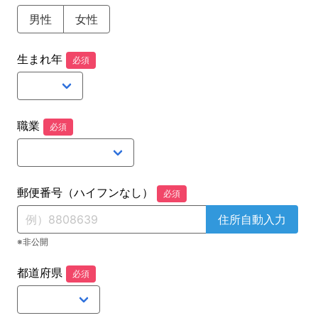
男性
女性
生まれ年
必須
職業
必須
郵便番号（ハイフンなし）
必須
住所自動入力
※非公開
都道府県
必須