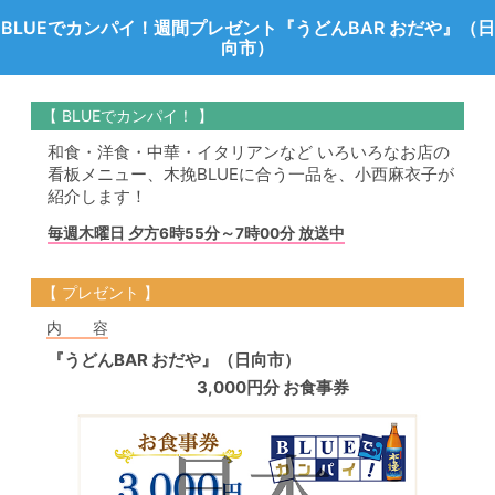
BLUEでカンパイ！週間プレゼント『うどんBAR おだや』（日
向市）
【 BLUEでカンパイ！ 】
和食・洋食・中華・イタリアンなど いろいろなお店の
看板メニュー、木挽BLUEに合う一品を、小西麻衣子が
紹介します！
毎週木曜日 夕方6時55分～7時00分 放送中
【 プレゼント 】
内 容
『うどんBAR おだや』（日向市）
3,000円分 お食事券