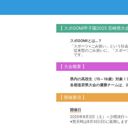
【 スポGOMI甲子園2025 宮崎県大
スポGOMIとは…？
「スポーツ×ごみ拾い」という社
従来型のごみ拾いに、「スポー
です。
【 大会概要 】
県内の高校生（15～18歳）対象
各都道府県大会の優勝チームは、2
【 開催要項 】
開催日
2025年8月2日（土）＜少雨決行
※荒天時は8月3日(日)に延期します