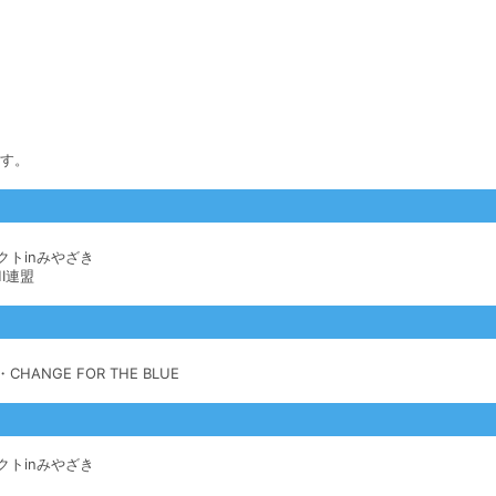
）
ます。
トinみやざき
I連盟
NGE FOR THE BLUE
トinみやざき