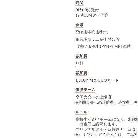
時間
9時00分受付
12時00分終了予定
会場
宮崎市中心市街地
集合場所：二葉街区公園
（宮崎市清水1-114-1 MRT西隣）
参加費
無料
参加賞
1,000円分のQUOカード
優勝チーム
全国大会への出場権
※全国大会への渡航費、滞在費、
ルール
高校生が3人1チームになり、制
は当日ご説明します。
オリジナルアイテム持参チームは
※オリジナルアイテムとは、ごみ