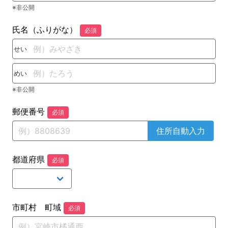
※非公開
氏名（ふりがな）
必須
せい
めい
※非公開
郵便番号
必須
住所自動入力
都道府県
必須
市町村 町域
必須