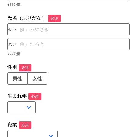
※非公開
氏名（ふりがな）
必須
せい
めい
※非公開
性別
必須
男性
女性
生まれ年
必須
職業
必須